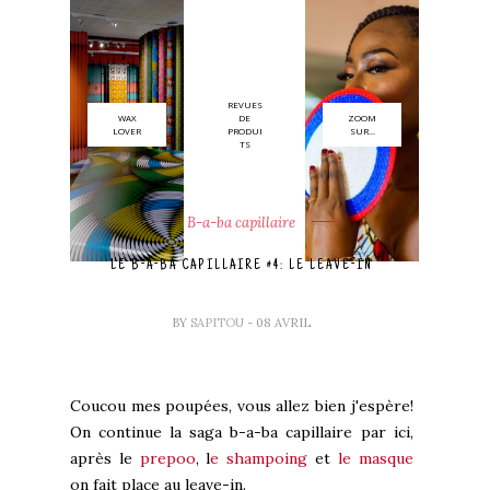
REVUES
WAX
DE
ZOOM
LOVER
PRODUI
SUR...
TS
B-a-ba capillaire
LE B-A-BA CAPILLAIRE #4: LE LEAVE-IN
BY
SAPITOU
- 08 AVRIL
Coucou mes poupées, vous allez bien j'espère!
On continue la saga b-a-ba capillaire par ici,
après le
prepoo
, l
e shampoing
et
le masque
on fait place au leave-in.