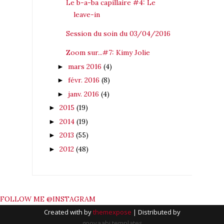
Le b-a-ba capillaire #4: Le
leave-in
Session du soin du 03/04/2016
Zoom sur...#7: Kimy Jolie
mars 2016
(4)
►
févr. 2016
(8)
►
janv. 2016
(4)
►
2015
(19)
►
2014
(19)
►
2013
(55)
►
2012
(48)
►
FOLLOW ME @INSTAGRAM
Created with by
themexpose
| Distributed by
gooyaabi templates