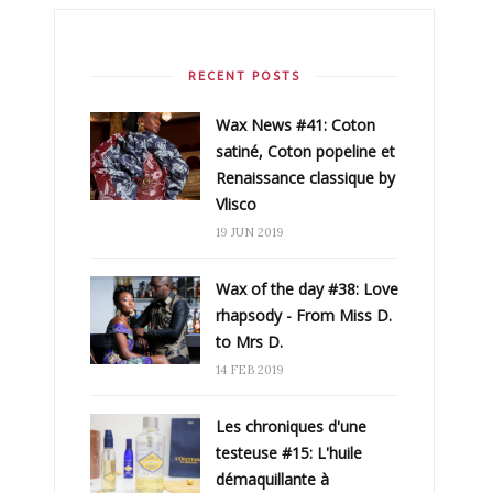
RECENT POSTS
Wax News #41: Coton
satiné, Coton popeline et
Renaissance classique by
Vlisco
19 JUN 2019
Wax of the day #38: Love
rhapsody - From Miss D.
to Mrs D.
14 FEB 2019
Les chroniques d'une
testeuse #15: L'huile
démaquillante à