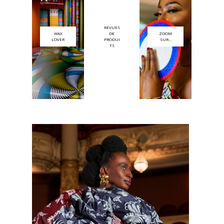
REVUES
WAX
DE
ZOOM
LOVER
PRODUI
SUR...
TS