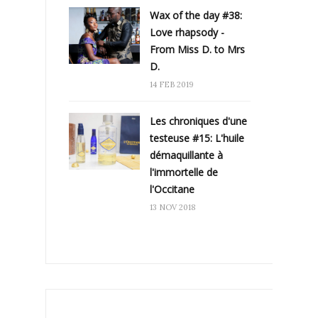
Wax of the day #38:
Love rhapsody -
From Miss D. to Mrs
D.
14 FEB 2019
Les chroniques d'une
testeuse #15: L'huile
démaquillante à
l'immortelle de
l'Occitane
13 NOV 2018