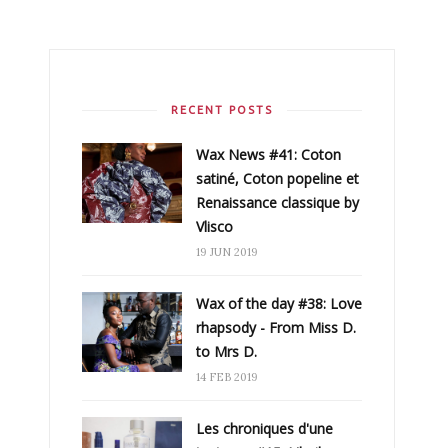
RECENT POSTS
Wax News #41: Coton
satiné, Coton popeline et
Renaissance classique by
Vlisco
19 JUN 2019
Wax of the day #38: Love
rhapsody - From Miss D.
to Mrs D.
14 FEB 2019
Les chroniques d'une