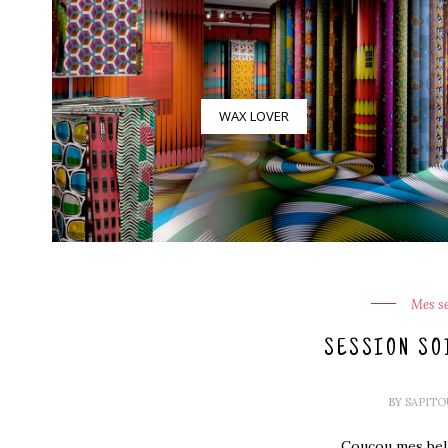
WAX LOVER
Mes se
SESSION SOI
BY
SAPIT
Coucou mes bell