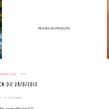
REVUES DE PRODUITS
ssions soin
N DU 28/0/2013
OU
- 02 OCTOBRE
es, vous allez bien??