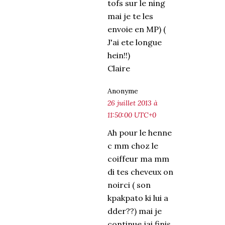
tofs sur le ning
mai je te les
envoie en MP) (
J'ai ete longue
hein!!)
Claire
Anonyme
26 juillet 2013 à
11:50:00 UTC+0
Ah pour le henne
c mm choz le
coiffeur ma mm
di tes cheveux on
noirci ( son
kpakpato ki lui a
dder??) mai je
continue jai finis