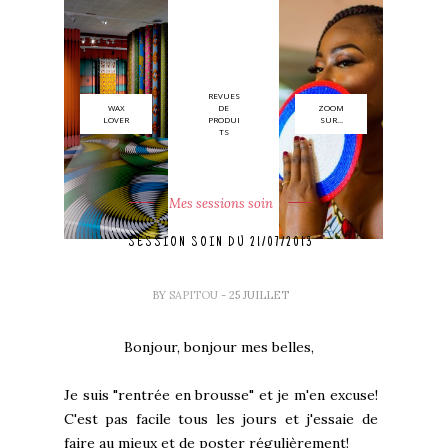
REVUES
WAX
DE
ZOOM
LOVER
PRODUI
SUR...
TS
Mes sessions soin
SESSION SOIN DU 21/07/2013
BY
SAPITOU
- 25 JUILLET
Bonjour, bonjour mes belles,
Je suis "rentrée en brousse" et je m'en excuse!
C'est pas facile tous les jours et j'essaie de
faire au mieux et de poster régulièrement!