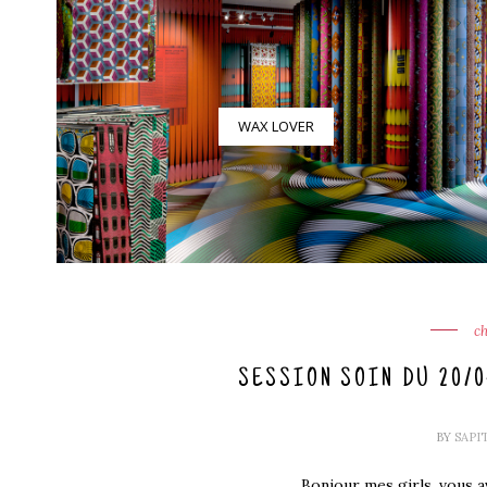
WAX LOVER
ch
SESSION SOIN DU 20/04
BY
SAPI
Bonjour mes girls, vous 