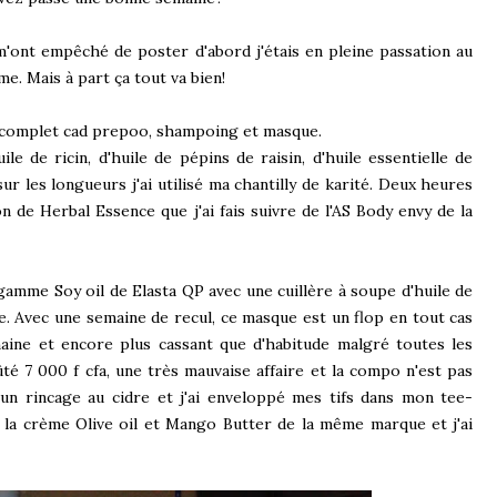
 m'ont empêché de poster d'abord j'étais en pleine passation au
. Mais à part ça tout va bien!
oin complet cad prepoo, shampoing et masque.
e de ricin, d'huile de pépins de raisin, d'huile essentielle de
ur les longueurs j'ai utilisé ma chantilly de karité. Deux heures
n de Herbal Essence que j'ai fais suivre de l'AS Body envy de la
gamme Soy oil de Elasta QP avec une cuillère à soupe d'huile de
ee. Avec une semaine de recul, ce masque est un flop en tout cas
maine et encore plus cassant que d'habitude malgré toutes les
ûté 7 000 f cfa, une très mauvaise affaire et la compo n'est pas
s un rincage au cidre et j'ai enveloppé mes tifs dans mon tee-
et la crème Olive oil et Mango Butter de la même marque et j'ai