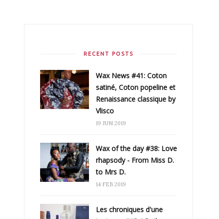
RECENT POSTS
Wax News #41: Coton
satiné, Coton popeline et
Renaissance classique by
Vlisco
19 JUN 2019
Wax of the day #38: Love
rhapsody - From Miss D.
to Mrs D.
14 FEB 2019
Les chroniques d'une