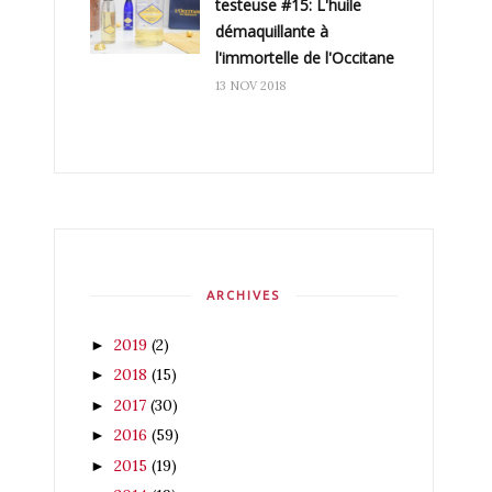
testeuse #15: L'huile
démaquillante à
l'immortelle de l'Occitane
13 NOV 2018
ARCHIVES
2019
(2)
►
2018
(15)
►
2017
(30)
►
2016
(59)
►
2015
(19)
►